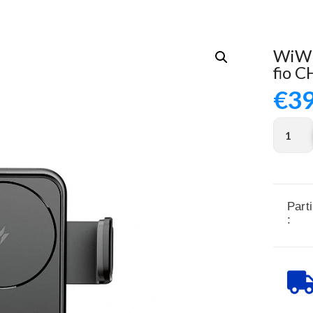
WiWU
fio 
€
39
Parti
: