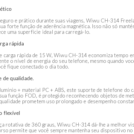
ético
eguro e prático durante suas viagens, Wiwu CH-314 Freela
a forte função de aderência magnética. Isso não só manté
e uma superfície ideal para carregá-lo.
rga rápida
e carga rápida de 15 W, Wiwu CH-314 economiza tempo em
te o nível de energia do seu telefone, mesmo quando você
cê fique conectado o dia todo.
e de qualidade.
alumínio + material PC + ABS, este suporte de telefone do c
 sua função FOD, é protegido reconhecendo objetos de met
a qualidade prometem uso prolongado e desempenho constan
 flexível
ça rotativa de 360 graus, Wiwu CH-314 dá-lhe a melhor vis
urso permite que você sempre mantenha seu dispositivo no 