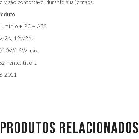
 visão confortável durante sua jornada.
roduto
 alumínio + PC + ABS
9V/2A, 12V/2Ad
W/10W/15W máx.
egamento: tipo C
8-2011
PRODUTOS RELACIONADOS