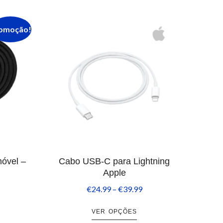
omoção!
óvel –
Cabo USB-C para Lightning
Apple
€
24.99
–
€
39.99
VER OPÇÕES