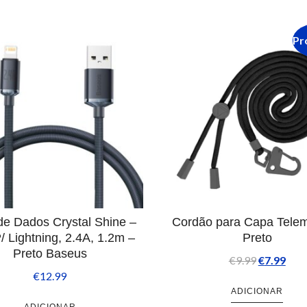
Pr
e Dados Crystal Shine –
Cordão para Capa Telem
 Lightning, 2.4A, 1.2m –
Preto
Preto Baseus
€
9.99
€
7.99
€
12.99
ADICIONAR