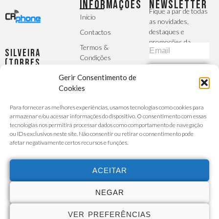
INFORMAÇÕES
NEWSLETTER
Fique a par de todas
Inicio
as novidades,
destaques e
Contactos
promoções da
Termos &
Silveira
CRphone
Condições
(Torres
Vedras)
Política de
SUBSCREVER
Gerir Consentimento de
Largo da
Privacidade
Igreja, 2 -
Cookies
MÉTODOS DE
R/C Esq -
A Sua Conta
PAGAMENTO
Para fornecer as melhores experiências, usamos tecnologias como cookies para
Silveira
Finalizar
armazenar e/ou acessar informações do dispositivo. O consentimento com essas
Seg - Sex :
Encomenda
tecnologias nos permitirá processar dados como comportamento de navegação
9h30 -
ou IDs exclusivos neste site. Não consentir ou retirar o consentimento pode
Carrinho de
afetar negativamente certos recursos e funções.
13h/14h30
Compras
- 19h00
Custo da
chamada para a
Sábado :
ACEITAR
rede móvel ou
9h30 -
fixa de acordo
com o seu
13h30
NEGAR
tarifário
915 527
VER PREFERÊNCIAS
731