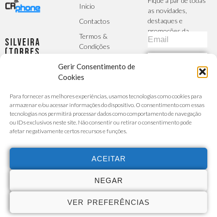
Fique a par de todas
Inicio
as novidades,
destaques e
Contactos
promoções da
Termos &
Silveira
CRphone
Condições
(Torres
Vedras)
Política de
SUBSCREVER
Largo da
Gerir Consentimento de
Privacidade
Igreja, 2 -
Cookies
MÉTODOS DE
R/C Esq -
A Sua Conta
PAGAMENTO
Silveira
Para fornecer as melhores experiências, usamos tecnologias como cookies para
Finalizar
armazenar e/ou acessar informações do dispositivo. O consentimento com essas
Seg - Sex :
Encomenda
tecnologias nos permitirá processar dados como comportamento de navegação
9h30 -
ou IDs exclusivos neste site. Não consentir ou retirar o consentimento pode
Carrinho de
afetar negativamente certos recursos e funções.
13h/14h30
Compras
- 19h00
Custo da
chamada para a
Sábado :
ACEITAR
rede móvel ou
9h30 -
fixa de acordo
com o seu
13h30
NEGAR
tarifário
915 527
VER PREFERÊNCIAS
731