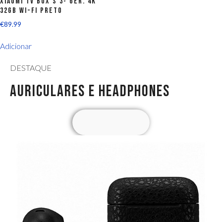
Xiaomi TV Box S 3ª Ger. 4K
32GB Wi-Fi Preto
€
89.99
Adicionar
DESTAQUE
AURICULARES E HEADPHONES
VER COLEÇÃO