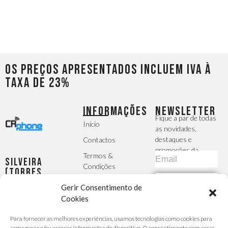
Os preços apresentados incluem IVA à
taxa de 23%
INFORMAÇÕES
NEWSLETTER
Fique a par de todas
Inicio
as novidades,
destaques e
Contactos
promoções da
Termos &
Silveira
CRphone
Condições
(Torres
Vedras)
Política de
SUBSCREVER
Largo da
Gerir Consentimento de
Privacidade
Igreja, 2 -
Cookies
MÉTODOS DE
R/C Esq -
A Sua Conta
PAGAMENTO
Silveira
Para fornecer as melhores experiências, usamos tecnologias como cookies para
Finalizar
armazenar e/ou acessar informações do dispositivo. O consentimento com essas