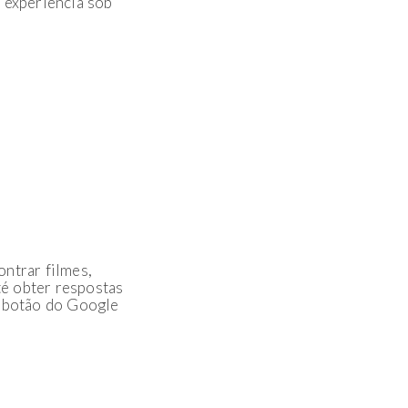
 experiência sob
ontrar filmes,
té obter respostas
o botão do Google