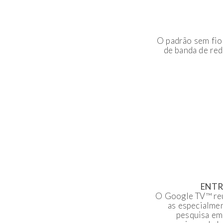
O padrão sem fi
de banda de red
ENTR
O Google TV™ reún
as especialme
pesquisa em