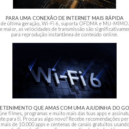
PARA UMA CONEXÃO DE INTERNET MAIS RÁPIDA
o de última geração, Wi-Fi 6, suporta OFDMA e MU-MIMO.
e maior, as velocidades de transmissão são significativame
para reprodução instantânea de conteúdo online.
ETENIMENTO QUE AMAS COM UMA AJUDINHA DO G
e filmes, programas e muito mais das tuas apps e assinat
nte para ti. Procuras algo novo? Recebe recomendações per
 mais de 10.000 apps e centenas de canais gratuitos usand