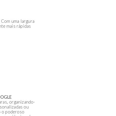
 Com uma largura
nte mais rápidas
OOGLE
uras, organizando-
sonalizadas ou
o o poderoso