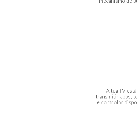
mecanismo de bu
A tua TV está
transmitir apps, 
e controlar disp