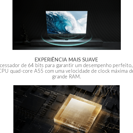
EXPERIÊNCIA MAIS SUAVE
essador de 64 bits para garantir um desempenho perfeito
CPU quad-core A55 com uma velocidade de clock máxima d
grande RAM.