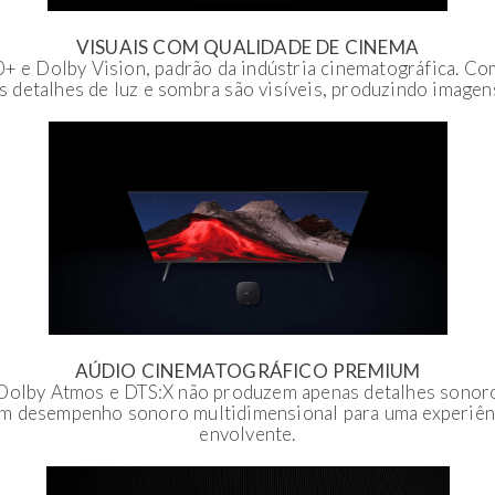
VISUAIS COM QUALIDADE DE CINEMA
 e Dolby Vision, padrão da indústria cinematográfica. Co
s detalhes de luz e sombra são visíveis, produzindo imagens
AÚDIO CINEMATOGRÁFICO PREMIUM
 Dolby Atmos e DTS:X não produzem apenas detalhes sonoro
 desempenho sonoro multidimensional para uma experiênc
envolvente.