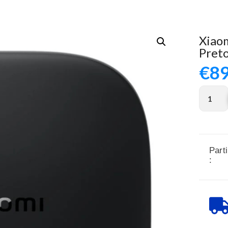
Xiaom
Pret
€
89
Parti
: