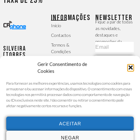
taxa de 23%
INFORMAÇÕES
NEWSLETTER
Fique a par de todas
Inicio
as novidades,
destaques e
Contactos
promoções da
Termos &
Silveira
CRphone
Condições
(Torres
Vedras)
Política de
SUBSCREVER
Gerir Consentimento de
Largo da
Privacidade
Igreja, 2 -
Cookies
MÉTODOS DE
R/C Esq -
A Sua Conta
PAGAMENTO
Para fornecer as melhores experiências, usamos tecnologias como cookies para
Silveira
Finalizar
armazenar e/ou acessar informações do dispositivo. O consentimento com essas
Seg - Sex :
Encomenda
tecnologias nos permitirá processar dados como comportamento de navegação
9h30 -
ou IDs exclusivos neste site. Não consentir ou retirar o consentimento pode
Carrinho de
afetar negativamente certos recursos e funções.
13h/14h30
Compras
- 19h00
Custo da
chamada para a
Sábado :
ACEITAR
rede móvel ou
9h30 -
fixa de acordo
com o seu
13h30
NEGAR