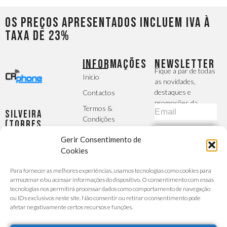
Os preços apresentados incluem IVA à
taxa de 23%
INFORMAÇÕES
NEWSLETTER
Fique a par de todas
Inicio
as novidades,
destaques e
Contactos
promoções da
Termos &
Silveira
CRphone
Condições
(Torres
Vedras)
Política de
SUBSCREVER
Gerir Consentimento de
Largo da
Privacidade
Igreja, 2 -
Cookies
MÉTODOS DE
R/C Esq -
A Sua Conta
PAGAMENTO
Para fornecer as melhores experiências, usamos tecnologias como cookies para
Silveira
Finalizar
armazenar e/ou acessar informações do dispositivo. O consentimento com essas
Seg - Sex :
Encomenda
tecnologias nos permitirá processar dados como comportamento de navegação
9h30 -
ou IDs exclusivos neste site. Não consentir ou retirar o consentimento pode
Carrinho de
afetar negativamente certos recursos e funções.
13h/14h30
Compras
- 19h00
Custo da