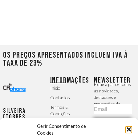
Os preços apresentados incluem IVA à
taxa de 23%
INFORMAÇÕES
NEWSLETTER
Fique a par de todas
Inicio
as novidades,
destaques e
Contactos
promoções da
Termos &
Silveira
CRphone
Condições
(Torres
Vedras)
Política de
SUBSCREVER
Gerir Consentimento de
Largo da
Privacidade
Igreja, 2 -
Cookies
MÉTODOS DE