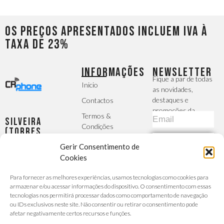
Os preços apresentados incluem IVA à
taxa de 23%
INFORMAÇÕES
NEWSLETTER
Fique a par de todas
Inicio
as novidades,
destaques e
Contactos
promoções da
Termos &
Silveira
CRphone
Condições
(Torres
Vedras)
Política de
SUBSCREVER
Gerir Consentimento de
Largo da
Privacidade
Igreja, 2 -
Cookies
MÉTODOS DE
R/C Esq -
A Sua Conta
PAGAMENTO
Para fornecer as melhores experiências, usamos tecnologias como cookies para
Silveira
Finalizar
armazenar e/ou acessar informações do dispositivo. O consentimento com essas
Seg - Sex :
Encomenda
tecnologias nos permitirá processar dados como comportamento de navegação
9h30 -
ou IDs exclusivos neste site. Não consentir ou retirar o consentimento pode
Carrinho de
afetar negativamente certos recursos e funções.
13h/14h30
Compras