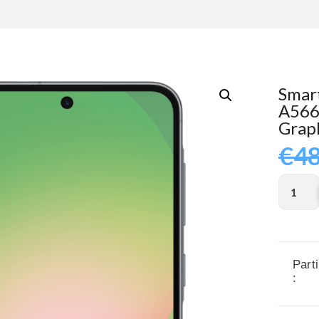
Smar
A566
Grap
€
48
Parti
: