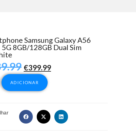
tphone Samsung Galaxy A56
 5G 8GB/128GB Dual Sim
hite
9.99
€
399.99
ADICIONAR
lhar