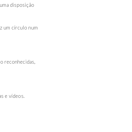
numa disposição
az um círculo num
ão reconhecidas,
as e vídeos.