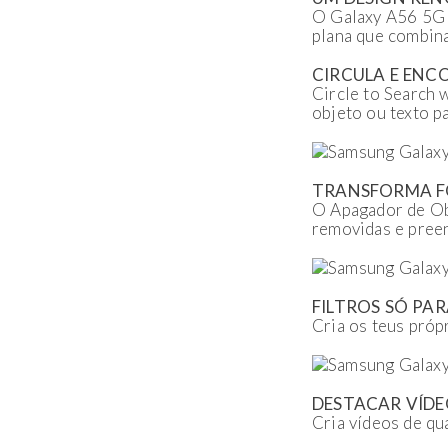
O Galaxy A56 5G 
plana que combin
CIRCULA E EN
Circle to Search 
objeto ou texto p
TRANSFORMA F
O Apagador de Ob
removidas e preen
FILTROS SÓ PAR
Cria os teus própr
DESTACAR VÍDE
Cria vídeos de qu