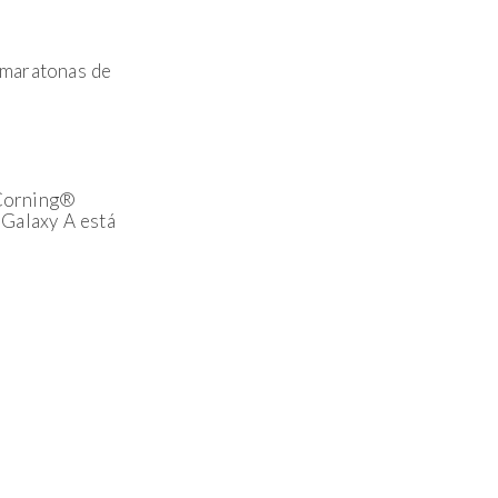
 maratonas de
 Corning®
 Galaxy A está