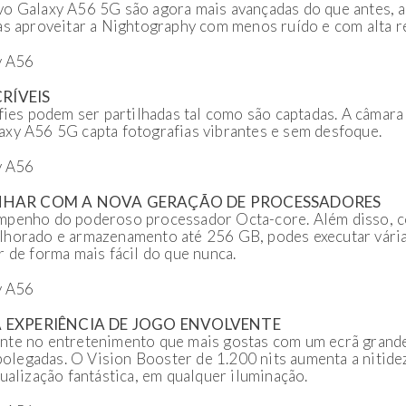
vo Galaxy A56 5G são agora mais avançadas do que antes, 
as aproveitar a Nightography com menos ruído e com alta r
CRÍVEIS
lfies podem ser partilhadas tal como são captadas. A câmar
xy A56 5G capta fotografias vibrantes e sem desfoque.
NHAR COM A NOVA GERAÇÃO DE PROCESSADORES
mpenho do poderoso processador Octa-core. Além disso, 
horado e armazenamento até 256 GB, podes executar várias
r de forma mais fácil do que nunca.
 EXPERIÊNCIA DE JOGO ENVOLVENTE
nte no entretenimento que mais gostas com um ecrã gran
legadas. O Vision Booster de 1.200 nits aumenta a nitide
ualização fantástica, em qualquer iluminação.