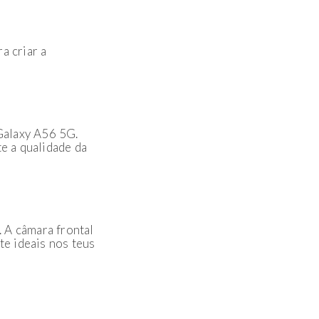
a criar a
Galaxy A56 5G.
te a qualidade da
. A câmara frontal
te ideais nos teus