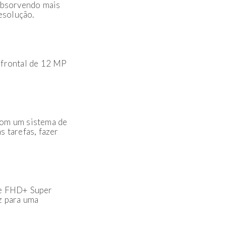
absorvendo mais
esolução.
a frontal de 12 MP
com um sistema de
 tarefas, fazer
de FHD+ Super
z para uma