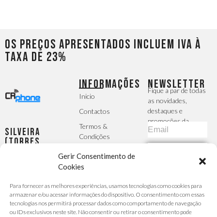
Os preços apresentados incluem IVA à
taxa de 23%
INFORMAÇÕES
NEWSLETTER
Fique a par de todas
Inicio
as novidades,
destaques e
Contactos
promoções da
Termos &
Silveira
CRphone
Condições
(Torres
Vedras)
Política de
SUBSCREVER
Gerir Consentimento de
Largo da
Privacidade
Igreja, 2 -
Cookies
MÉTODOS DE
R/C Esq -
A Sua Conta
PAGAMENTO
Para fornecer as melhores experiências, usamos tecnologias como cookies para
Silveira
Finalizar
armazenar e/ou acessar informações do dispositivo. O consentimento com essas
Seg - Sex :
Encomenda
tecnologias nos permitirá processar dados como comportamento de navegação
9h30 -
ou IDs exclusivos neste site. Não consentir ou retirar o consentimento pode
Carrinho de