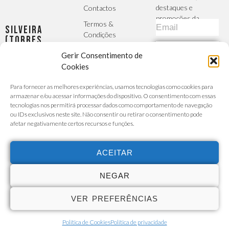
destaques e
Contactos
promoções da
Termos &
Silveira
CRphone
Condições
(Torres
Vedras)
Política de
SUBSCREVER
Gerir Consentimento de
Largo da
Privacidade
Igreja, 2 -
Cookies
MÉTODOS DE
R/C Esq -
A Sua Conta
PAGAMENTO
Para fornecer as melhores experiências, usamos tecnologias como cookies para
Silveira
Finalizar
armazenar e/ou acessar informações do dispositivo. O consentimento com essas
Seg - Sex :
Encomenda
tecnologias nos permitirá processar dados como comportamento de navegação
9h30 -
ou IDs exclusivos neste site. Não consentir ou retirar o consentimento pode
Carrinho de
afetar negativamente certos recursos e funções.
13h/14h30
Compras
- 19h00
Custo da
chamada para a
Sábado :
ACEITAR
rede móvel ou
9h30 -
fixa de acordo
com o seu
13h30
NEGAR
tarifário
915 527
VER PREFERÊNCIAS
731
Política de Cookies
Política de privacidade