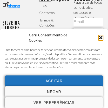
Fique a par de todas
Inicio
as novidades,
destaques e
Contactos
promoções da
Termos &
Silveira
CRphone
Condições
(Torres
Vedras)
Política de
SUBSCREVER
Gerir Consentimento de
Largo da
Privacidade
Igreja, 2 -
Cookies
MÉTODOS DE
R/C Esq -
A Sua Conta
PAGAMENTO
Para fornecer as melhores experiências, usamos tecnologias como cookies para
Silveira
Finalizar
armazenar e/ou acessar informações do dispositivo. O consentimento com essas
Seg - Sex :
Encomenda
tecnologias nos permitirá processar dados como comportamento de navegação
9h30 -
ou IDs exclusivos neste site. Não consentir ou retirar o consentimento pode
Carrinho de
afetar negativamente certos recursos e funções.
13h/14h30
Compras
- 19h00
Custo da
chamada para a
Sábado :
ACEITAR
rede móvel ou
9h30 -
fixa de acordo
com o seu
13h30
NEGAR
tarifário
915 527
VER PREFERÊNCIAS
731