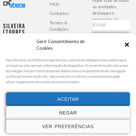
Fique a par de todas
Inicio
as novidades,
destaques e
Contactos
promoções da
Termos &
Silveira
CRphone
Condições
(Torres
Vedras)
Política de
SUBSCREVER
Gerir Consentimento de
Largo da
Privacidade
Igreja, 2 -
Cookies
MÉTODOS DE
R/C Esq -
A Sua Conta
PAGAMENTO
Para fornecer as melhores experiências, usamos tecnologias como cookies para
Silveira
Finalizar
armazenar e/ou acessar informações do dispositivo. O consentimento com essas
Seg - Sex :
Encomenda
tecnologias nos permitirá processar dados como comportamento de navegação
9h30 -
ou IDs exclusivos neste site. Não consentir ou retirar o consentimento pode
Carrinho de
afetar negativamente certos recursos e funções.
13h/14h30
Compras
- 19h00
Custo da
chamada para a
Sábado :
ACEITAR
rede móvel ou
9h30 -
fixa de acordo
com o seu
13h30
NEGAR
tarifário
915 527
VER PREFERÊNCIAS
731