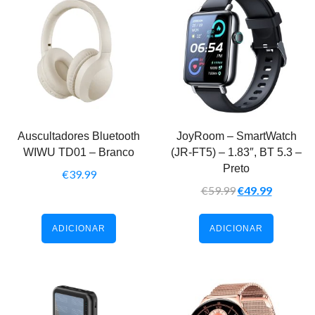
Auscultadores Bluetooth
JoyRoom – SmartWatch
WIWU TD01 – Branco
(JR-FT5) – 1.83″, BT 5.3 –
Preto
€
39.99
€
59.99
€
49.99
ADICIONAR
ADICIONAR